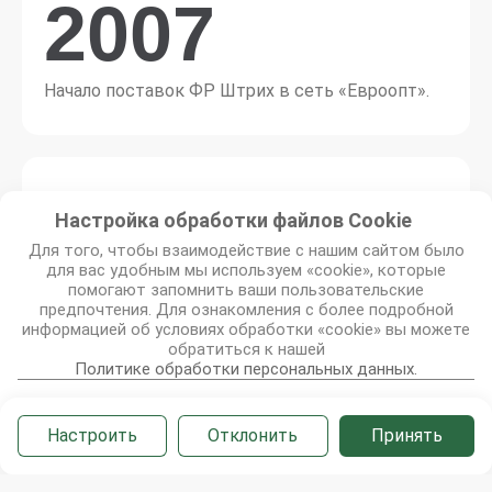
2007
Начало поставок ФР Штрих в сеть «‎Евроопт»‎.
2008
Настройка обработки файлов Сookie
Для того, чтобы взаимодействие с нашим сайтом было
для вас удобным мы используем «cookie», которые
Совместный проект с компаниями CyberNet
помогают запомнить ваши пользовательские
(Южная Корея) и «Аэстон-Горизонт» (РБ) по
предпочтения. Для ознакомления с более подробной
информацией об условиях обработки «cookie» вы можете
разработке и запуску в серийное производство
обратиться к нашей
первых отечественных POS-терминалов
Политике обработки персональных данных.
CyberNet JadeEKO.
Настроить
Отклонить
Принять